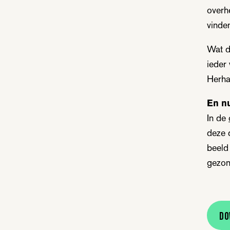
overh
vinde
Wat d
ieder
Herha
En nu
In de
deze 
beeld 
gezon
Do