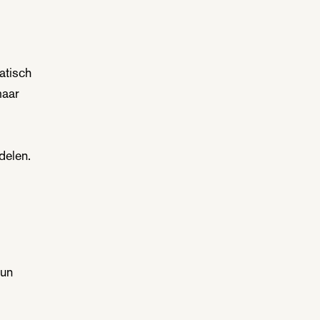
atisch
maar
delen.
hun