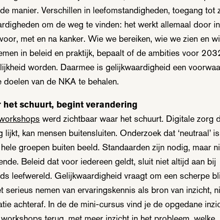
fde manier. Verschillen in leefomstandigheden, toegang tot 
ardigheden om de weg te vinden: het werkt allemaal door in
 voor, met en na kanker. Wie we bereiken, wie we zien en w
men in beleid en praktijk, bepaalt of de ambities voor 203
lijkheid worden. Daarmee is gelijkwaardigheid een voorwa
 doelen van de NKA te behalen.
 het schuurt, begint verandering
workshops
werd zichtbaar waar het schuurt. Digitale zorg d
 lijkt, kan mensen buitensluiten. Onderzoek dat ‘neutraal’ is,
hele groepen buiten beeld. Standaarden zijn nodig, maar ni
nde. Beleid dat voor iedereen geldt, sluit niet altijd aan bij
ds leefwereld. Gelijkwaardigheid vraagt om een scherpe bl
t serieus nemen van ervaringskennis als bron van inzicht, ni
ratie achteraf. In de de mini-cursus vind je de opgedane inzi
e workshops terug, met meer inzicht in het probleem, welke