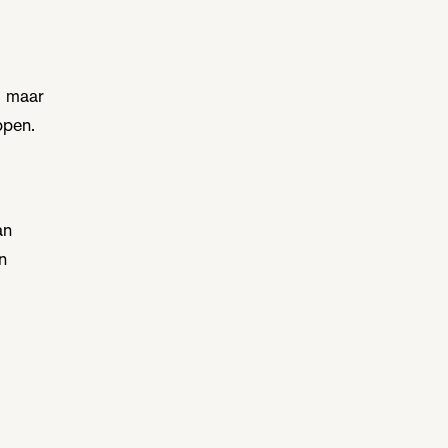
, maar
ppen.
an
n