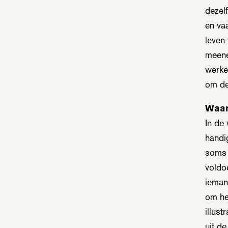
dezel
en va
leven
meene
werke
om de
Waar
In de
handig
soms 
voldoe
ieman
om he
illust
uit d