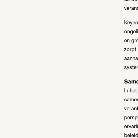
verand
Keyno
ongel
en gr
zorgt
aanna
syste
Same
In he
samen
veran
persp
ervar
belei