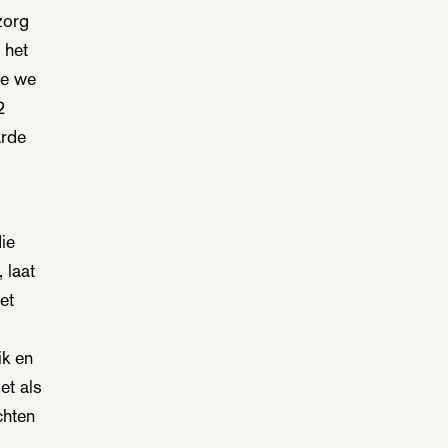
zorg
 het
ie we
2
arde
ie
 laat
et
ik en
et als
chten