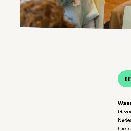
Do
Waar
Gezon
Neder
hardn