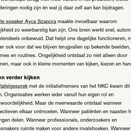
eringen nodig zijn én wat jij daar zelf aan kan bijdragen.
te speaker Ayca Szapora
maakte invoelbaar waarom
ijkheid zo weerbarstig kan zijn. Ons brein werkt snel, autom
otendeels onbewust. Dat helpt ons dagelijks functioneren, 
 er ook voor dat we blijven terugvallen op bekende beelden,
mes en routines. Ongelijkheid ontstaat zo niet alleen door
men, maar ook in kleine momenten van kijken, kiezen en han
n verder kijken
t
tafelgesprek
met de initiatiefnemers van het NKC
kwam dit
. Organisaties werken ieder vanuit hun eigen rol en
twoordelijkheid. Maar de meerwaarde ontstaat wanneer
ectieven elkaar ontmoeten. Wanneer patiënten en naasten 
ingen delen. Wanneer professionals, onderzoekers en
dsmakers ruimte maken voor andere invalshoeken. Wanneer